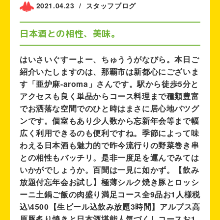
2021.04.23
/
スタッフブログ
日本酒との相性、美味。
はいさいぐすーよー、ちゅううがなびら。本日ご
紹介いたしますのは、那覇市は新都心にございま
す「亜炉麻-aroma」さんです。駅から徒歩5分と
アクセスも良く単品からコース料理まで種類豊富
でお洒落な空間でのひと時はまさに居心地バツグ
ンです。個室もあり少人数から忘新年会等まで幅
広く利用できるのも便利ですね。季節によって味
わえる日本酒も魅力的で昨今流行りの野菜巻き串
との相性もバッチリ。是非一度足を運んでみては
いかがでしょうか。百聞は一見に如かず。【飲み
放題付忘年会お試し】極薄シルク焼き豚とロッシ
ーニ土鍋ご飯の肉盛り満足コース全9品お1人様税
込\4500【生ビール込飲み放題3時間】アルプス高
原豚炙り焼きと日本酒堪能人気づくしコースお1